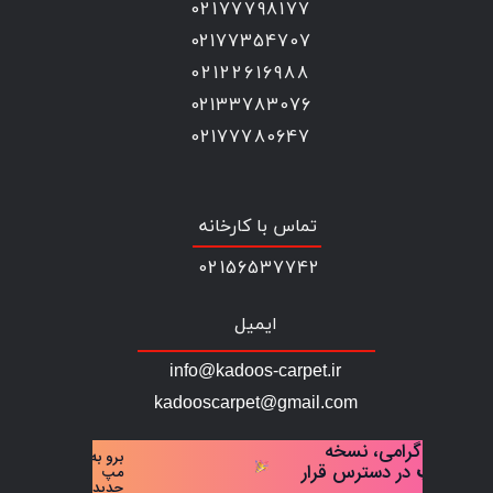
02177798177
02177354707
02122616988
02133783076
02177780647
تماس با کارخانه
02156537742
ایمیل
info@kadoos-carpet.ir
​​​​​​​​kadooscarpet@gmail.com